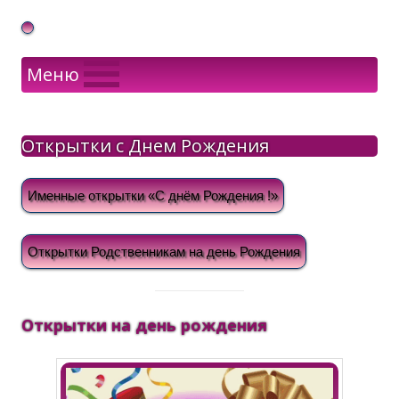
Gif Открытки в подарок
Меню
Открытки с Днем Рождения
Именные открытки «С днём Рождения !»
Открытки Родственникам на день Рождения
Открытки на день рождения