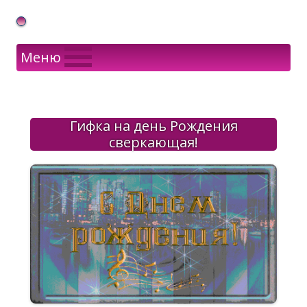
Gif Открытки в подарок
Меню
Гифка на день Рождения
сверкающая!