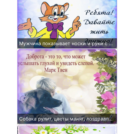
Мужчина показывает носки и руки с дланчиком, изображён на фоне лицейного кртица. на переднем плане видны цветы и надпись "глади себрyn".
Собака рулит, цветы манят, поздравления матери!