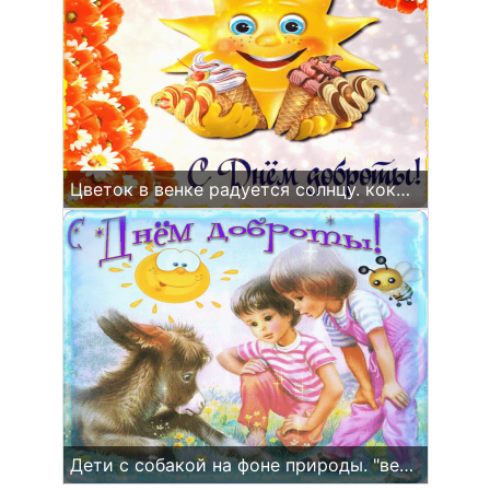
Цветок в венке радуется солнцу. кокосовый и ванильный крем. звёздочки счастья.
Дети с собакой на фоне природы. "веселие по дороге домой!".