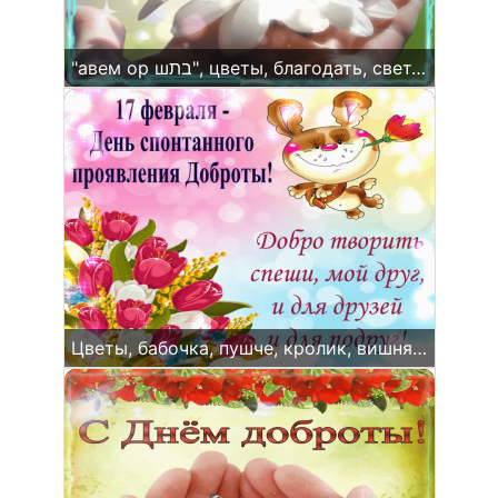
"авем ор шבת", цветы, благодать, светлый день
Цветы, бабочка, пушче, кролик, вишня, порцелан