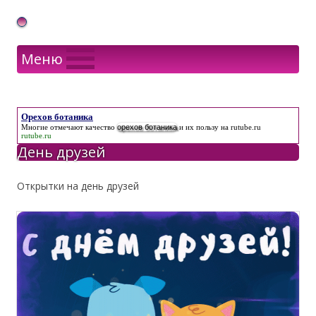
Gif Открытки в подарок
Меню
Орехов ботаника
Многие отмечают качество
орехов ботаника
и их пользу на rutube.ru
rutube.ru
День друзей
Открытки на день друзей