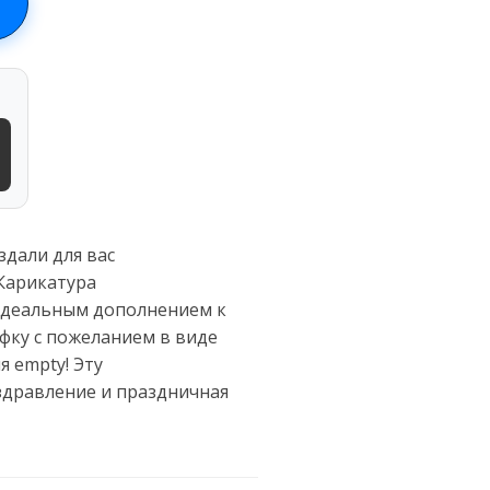
здали для вас
 Карикатура
 идеальным дополнением к
фку с пожеланием в виде
 empty! Эту
здравление и праздничная