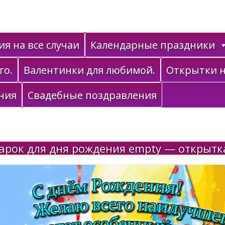
я на все случаи
Календарные праздники
го.
Валентинки для любимой.
Открытки н
ния
Свадебные поздравления
арок для дня рождения empty — открытк