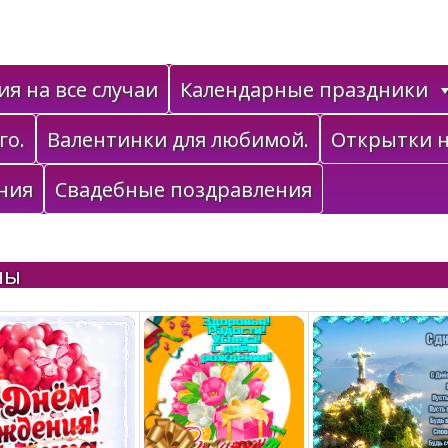
я на все случаи
Календарные праздники
го.
Валентинки для любимой.
Открытки н
ния
Свадебные поздравления
ны