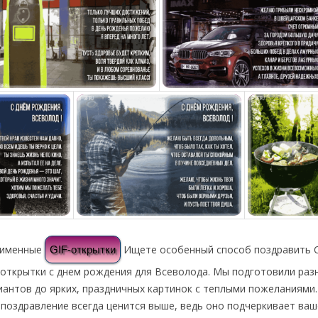
е именные
Ищете особенный способ поздравить С
GIF-открытки
открытки с днем рождения для Всеволода. Мы подготовили раз
иантов до ярких, праздничных картинок с теплыми пожеланиями
поздравление всегда ценится выше, ведь оно подчеркивает ваш