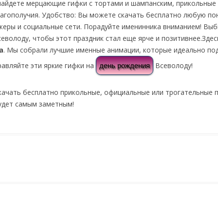
 найдете мерцающие гифки с тортами и шампанским, прикольные
лагополучия. Удобство: Вы можете скачать бесплатно любую п
жеры и социальные сети. Порадуйте именинника вниманием! Выб
еволоду, чтобы этот праздник стал еще ярче и позитивнее.Здес
а
. Мы собрали лучшие именные анимации, которые идеально под
равляйте эти яркие гифки на
Всеволоду!
день рождения
качать бесплатно прикольные, официальные или трогательные 
удет самым заметным!