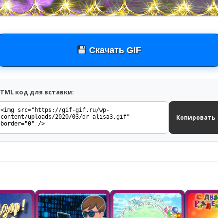
Скачать GIF
TML код для вставки:
Копировать