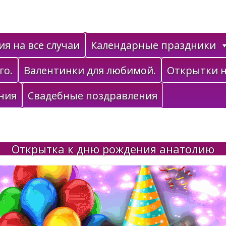
я на все случаи
Календарные праздники
го.
Валентинки для любимой.
Открытки н
ния
Свадебные поздравления
Открытка к дню рождения анатолию