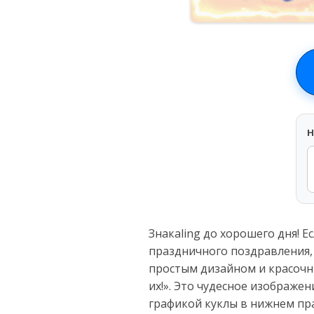
H
Знакaling до хорошего дня! 
праздничного поздравления, 
простым дизайном и красочны
их!». Это чудесное изображе
графикой куклы в нижнем пра