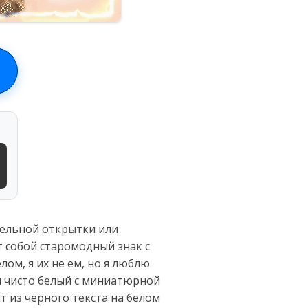
тельной открытки или
т собой старомодный знак с
ом, я их не ем, но я люблю
ся чисто белый с миниатюрной
т из черного текста на белом