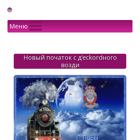
Gif Открытки в подарок
Меню
Новый початок с д’еckordного
возди