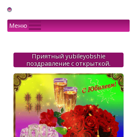
Gif Открытки в подарок
Меню
Приятный yubileyobshie
поздравление с открыткой.