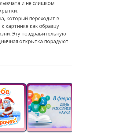
плывчата и не слишком
крытки.
на, который переходит в
 к картинке как образцу
изни. Эту поздравительную
здничная открытка порадуют