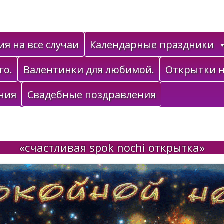
я на все случаи
Календарные праздники
го.
Валентинки для любимой.
Открытки н
ния
Свадебные поздравления
«счастливая spok nochi открытка»