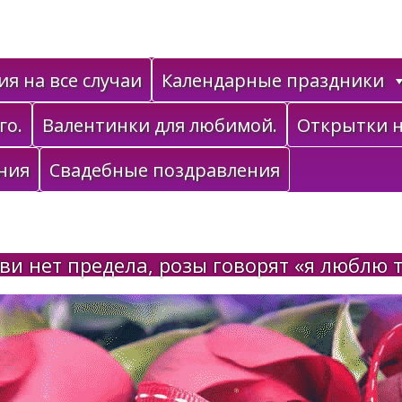
я на все случаи
Календарные праздники
го.
Валентинки для любимой.
Открытки н
ния
Свадебные поздравления
и нет предела, розы говорят «я люблю 