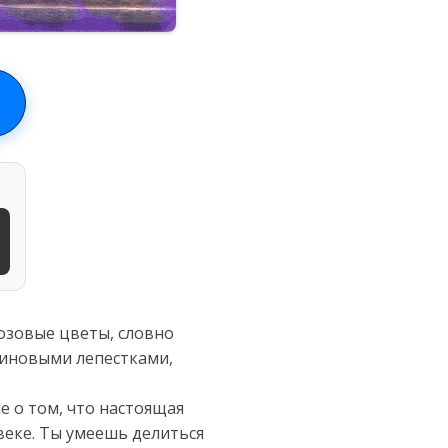
озовые цветы, словно
биновыми лепестками,
е о том, что настоящая
веке. Ты умеешь делиться