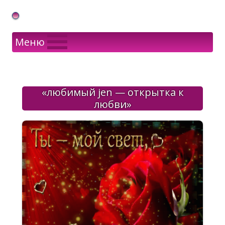
Gif Открытки в подарок
Меню
«любимый jen — открытка к
любви»