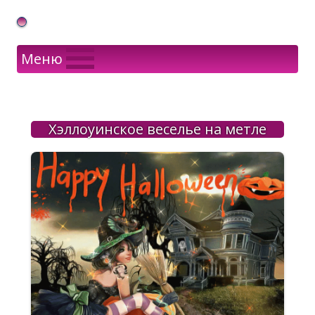
Gif Открытки в подарок
Меню
Хэллоуинское веселье на метле