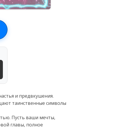
частья и предвкушения.
рцают таинственные символы
тью. Пусть ваши мечты,
овой главы, полное