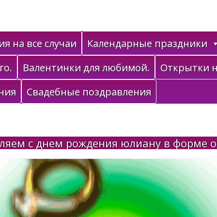
я на все случаи
Календарные праздники
го.
Валентинки для любимой.
Открытки н
ния
Свадебные поздравления
ляем с днем рождения юлиану в форме о