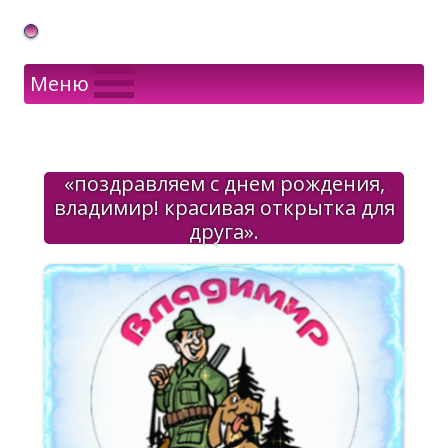
Gif Открытки в подарок
Меню
«поздравляем с днем рождения,
владимир! красивая открытка для
друга».