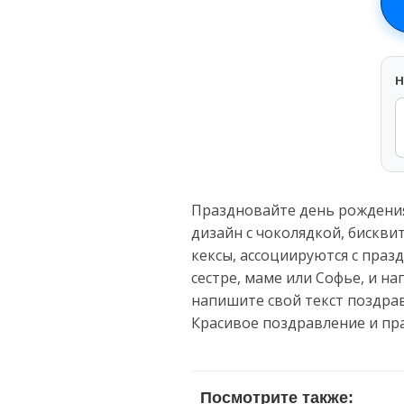
H
Праздновайте день рождения
дизайн с чоколядкой, бискви
кексы, ассоциируются с праз
сестре, маме или Софье, и н
напишите свой текст поздрав
Красивое поздравление и пр
Посмотрите также: