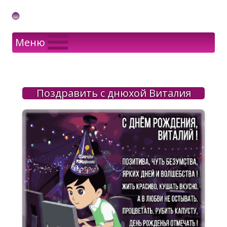
Gif Открытки в подарок
Меню
Поздравить с днюхой Виталия