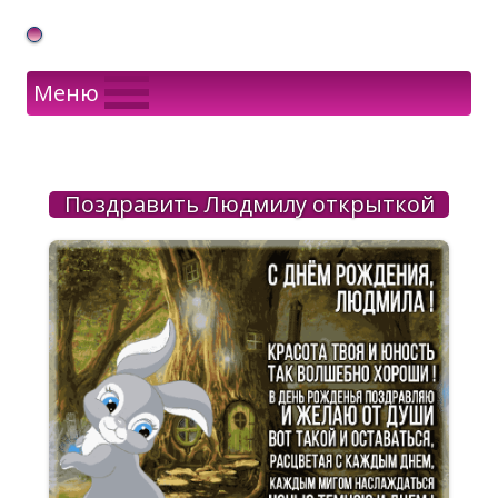
Gif Открытки в подарок
Меню
Поздравить Людмилу открыткой