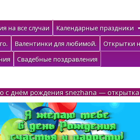
я на все случаи
Календарные праздники
го.
Валентинки для любимой.
Открытки н
ния
Свадебные поздравления
 с днём рождения snezhana — открытка