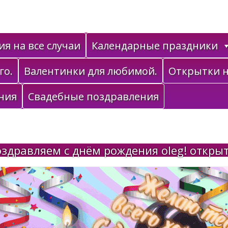
я на все случаи
Календарные праздники
го.
Валентинки для любимой.
Открытки н
ния
Свадебные поздравления
здравляем с днём рождения oleg! откры