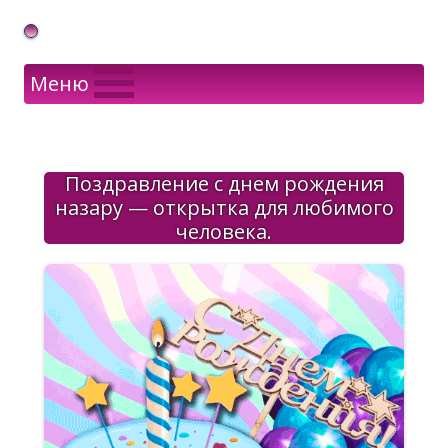
Gif Открытки в подарок
Меню
Поздравление с днем рождения
назару — открытка для любимого
человека.