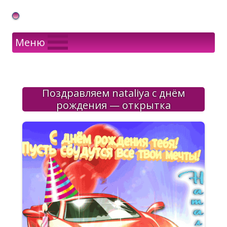
Gif Открытки в подарок
Меню
Поздравляем nataliya с днём
рождения — открытка