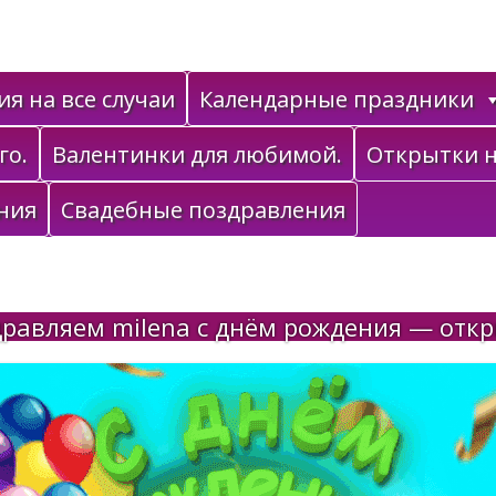
я на все случаи
Календарные праздники
го.
Валентинки для любимой.
Открытки н
ния
Свадебные поздравления
равляем milena с днём рождения — отк