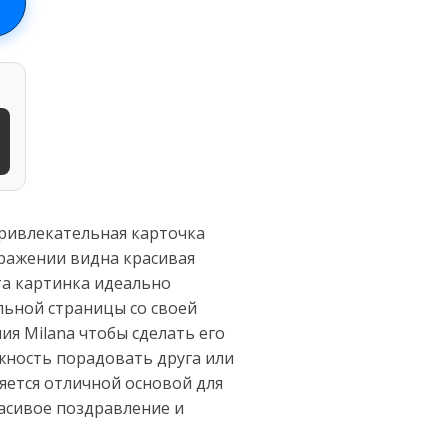
привлекательная карточка
бражении видна красивая
та картинка идеально
ельной страницы со своей
я Milana чтобы сделать его
жность порадовать друга или
яется отличной основой для
расивое поздравление и