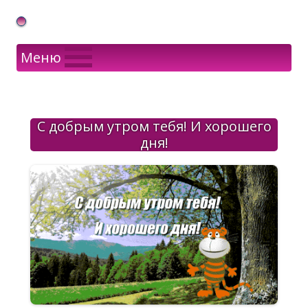
Gif Открытки в подарок
Меню
С добрым утром тебя! И хорошего
дня!