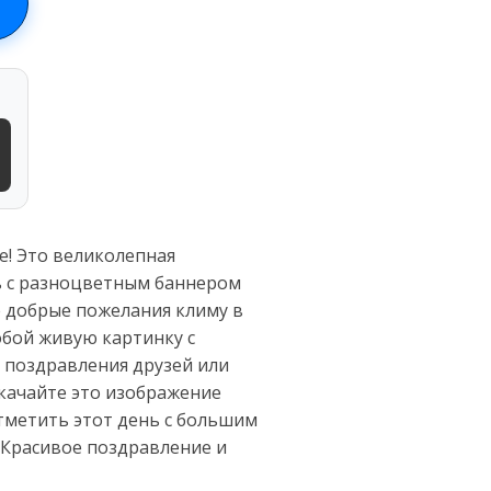
е! Это великолепная
ь с разноцветным баннером
е добрые пожелания климу в
обой живую картинку с
 поздравления друзей или
качайте это изображение
отметить этот день с большим
 Красивое поздравление и