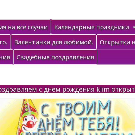
я на все случаи
Календарные праздники
го.
Валентинки для любимой.
Открытки н
ния
Свадебные поздравления
оздравляем с днем рождения klim открыт