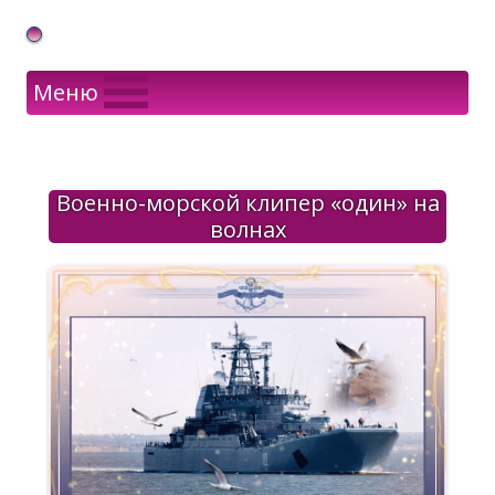
Gif Открытки в подарок
Меню
Военно-морской клипер «один» на
волнах