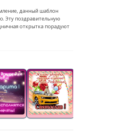
рмление, данный шаблон
го. Эту поздравительную
здничная открытка порадуют