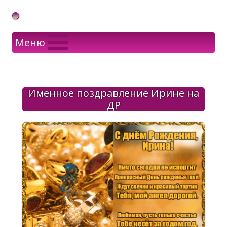
Gif Открытки в подарок
Меню
Именное поздравление Ирине на
ДР