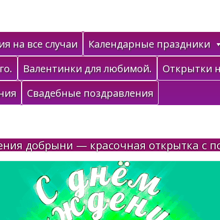
я на все случаи
Календарные праздники
го.
Валентинки для любимой.
Открытки н
ния
Свадебные поздравления
ения добрыни — красочная открытка с п