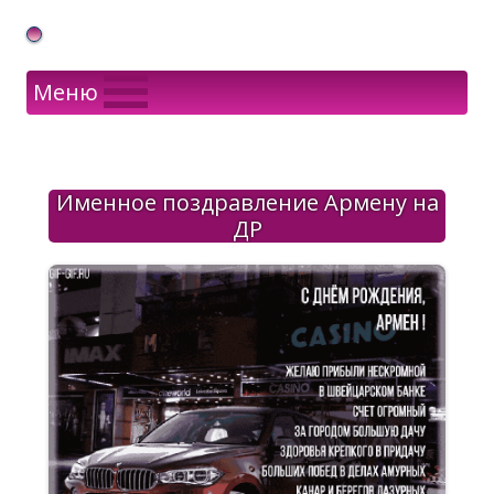
Gif Открытки в подарок
Меню
Именное поздравление Армену на
ДР