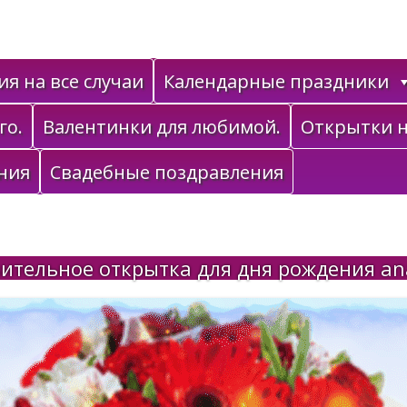
я на все случаи
Календарные праздники
го.
Валентинки для любимой.
Открытки н
ния
Свадебные поздравления
ительное открытка для дня рождения ana