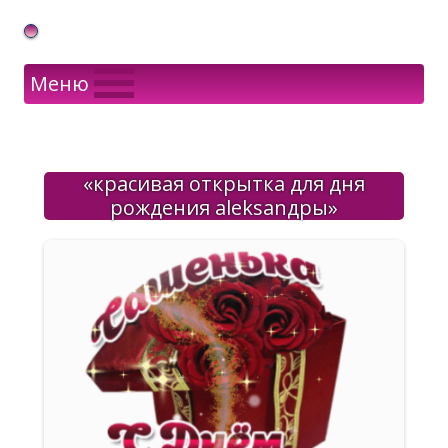
Gif Открытки в подарок
Меню
«красивая открытка для дня
рождения aleksanдры»