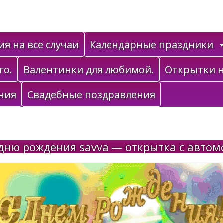
я на все случаи
Календарные праздники
го.
Валентинки для любимой.
Открытки н
ния
Свадебные поздравления
дню рождения savva — открытка с автом