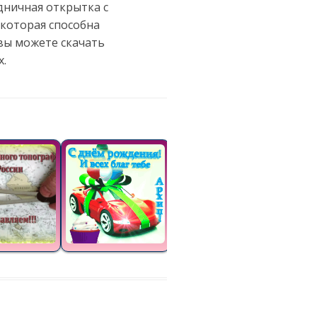
дничная открытка с
 которая способна
вы можете скачать
х.