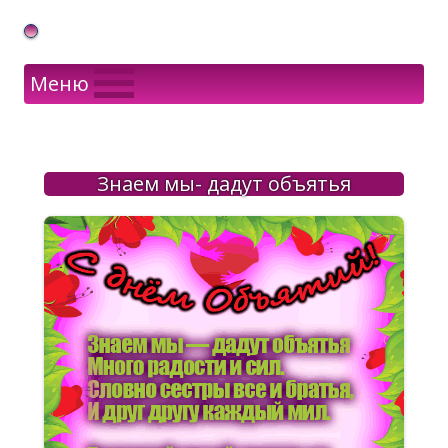
Gif Открытки в подарок
Меню
Знаем мы- дадут объятья