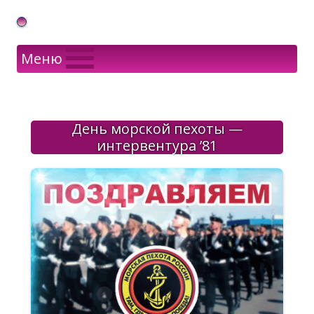
Gif Открытки в подарок
Меню
День морской пехоты —
интервентура ’81