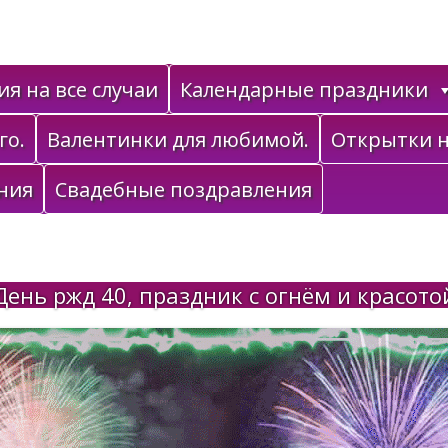
я на все случаи
Календарные праздники
го.
Валентинки для любимой.
Открытки н
ния
Свадебные поздравления
День ржд 40, праздник с огнём и красото