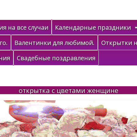
я на все случаи
Календарные праздники
го.
Валентинки для любимой.
Открытки н
ния
Свадебные поздравления
открытка с цветами женщине