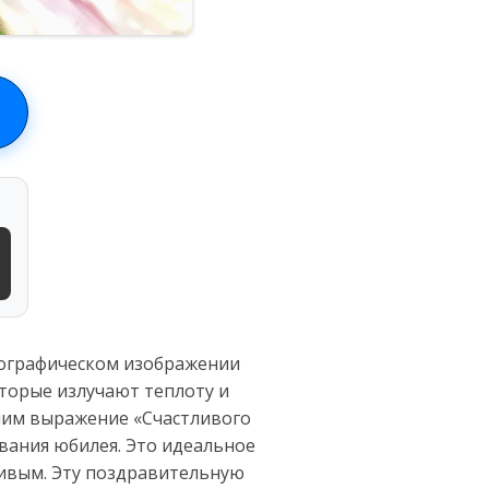
тографическом изображении
торые излучают теплоту и
ним выражение «Счастливого
ования юбилея. Это идеальное
ливым. Эту поздравительную