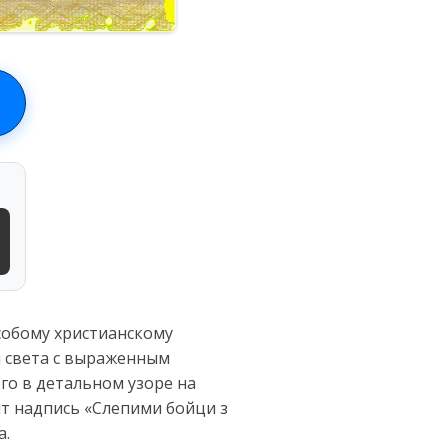
собому христианскому
м света с выраженным
го в детальном узоре на
т надпись «Слепими бойци з
а.