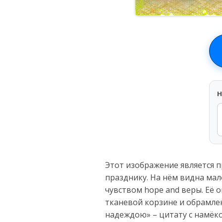
H
Этот изображение является 
празднику. На нём видна ма
чувством hope and веры. Её 
тканевой корзине и обрамле
надеждою» – цитату с намёко