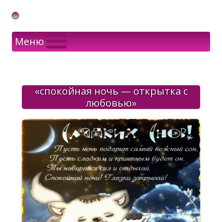
Gif Открытки в подарок
Меню
«спокойная ночь — открытка с
любовью»