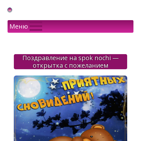
Gif Открытки в подарок
Меню
Поздравление на spok nochi —
открытка с пожеланием