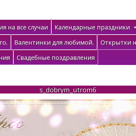
я на все случаи
Календарные праздники
го.
Валентинки для любимой.
Открытки н
ния
Свадебные поздравления
s_dobrym_utrom6