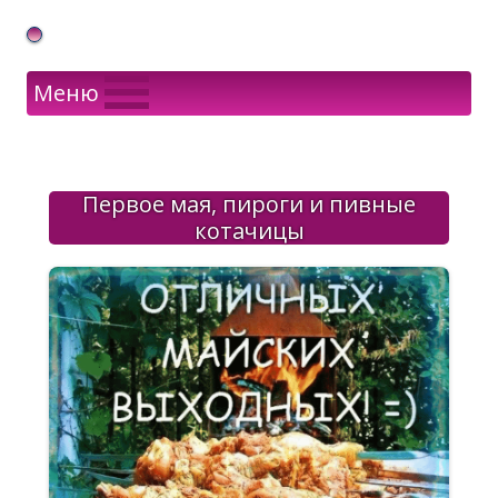
Gif Открытки в подарок
Меню
Первое мая, пироги и пивные
котачицы